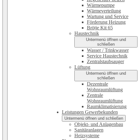
Wärmepumpe
Wärmeverteilung
Wartung und Service
Förderung Heizung
Brötje Kit 65
Haustechnik
Untermenü öffnen und
schließen
Wasser / Trinkwasser
Service Haustechnik
Zentralstaubsauger
Lüftung
Untermenü öffnen und
schließen
Dezentrale
Wohnraumlüftung
Zentrale
Wohnraumlüftung
Raumklimatisierung
Leistungen Gewerbekunden
Untermenü öffnen und schließen
Objekt- und Anlagenbau
Sanitäranlagen
Heizsysteme